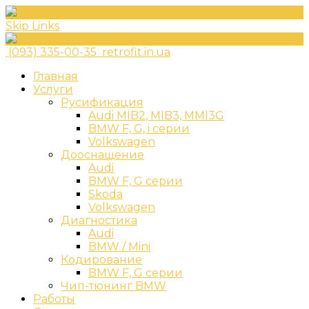
Skip Links
(093) 335-00-35
retrofit.in.ua
Главная
Услуги
Русификация
Audi MIB2, MIB3, MMI3G
BMW F, G, i серии
Volkswagen
Дооснащение
Audi
BMW F, G серии
Skoda
Volkswagen
Диагностика
Audi
BMW / Mini
Кодирование
BMW F, G серии
Чип-тюнинг BMW
Работы