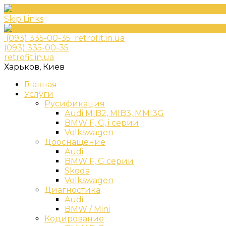
Skip Links
(093) 335-00-35
retrofit.in.ua
(093) 335-00-35
retrofit.in.ua
Харьков, Киев
Главная
Услуги
Русификация
Audi MIB2, MIB3, MMI3G
BMW F, G, i серии
Volkswagen
Дооснащение
Audi
BMW F, G серии
Skoda
Volkswagen
Диагностика
Audi
BMW / Mini
Кодирование