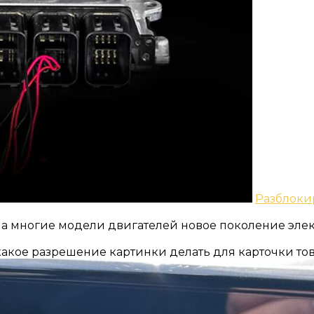
Разблоки
на многие модели двигателей новое поколение эле
акое разрешение картинки делать для карточки тов