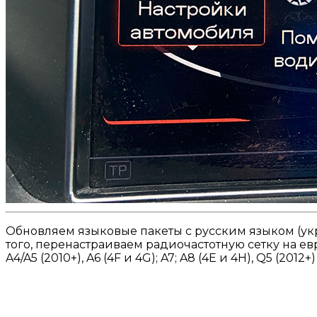
Обновляем языковые пакеты с русским языком (ук
того, перенастраиваем радиочастотную сетку на евр
A4/A5 (2010+), A6 (4F и 4G); A7; A8 (4E и 4H), Q5 (2012+)