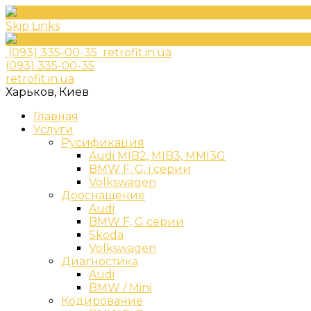
Skip Links
(093) 335-00-35
retrofit.in.ua
(093) 335-00-35
retrofit.in.ua
Харьков, Киев
Главная
Услуги
Русификация
Audi MIB2, MIB3, MMI3G
BMW F, G, i серии
Volkswagen
Дооснащение
Audi
BMW F, G серии
Skoda
Volkswagen
Диагностика
Audi
BMW / Mini
Кодирование