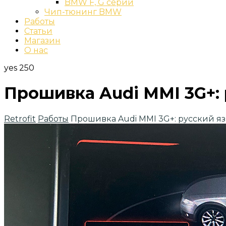
BMW F, G серии
Чип-тюнинг BMW
Работы
Статьи
Магазин
О нас
yes
250
Прошивка Audi MMI 3G+: 
Retrofit
Работы
Прошивка Audi MMI 3G+: русский яз