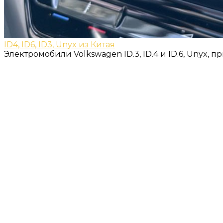
ID4, ID6, ID3, Unyx из Китая
Электромобили Volkswagen ID.3, ID.4 и ID.6, Unyx,