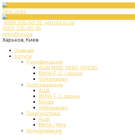
Skip Links
(093) 335-00-35
retrofit.in.ua
(093) 335-00-35
retrofit.in.ua
Харьков, Киев
Главная
Услуги
Русификация
Audi MIB2, MIB3, MMI3G
BMW F, G, i серии
Volkswagen
Дооснащение
Audi
BMW F, G серии
Skoda
Volkswagen
Диагностика
Audi
BMW / Mini
Кодирование