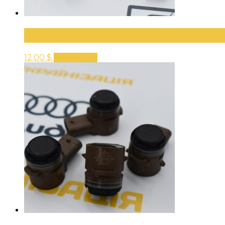
5Q0919275B: парктроник пере
12,00
$
В корзину