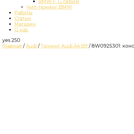
BMW F, G серии
Чип-тюнинг BMW
Работы
Статьи
Магазин
О нас
yes
250
Главная
/
Audi
/
Тюнинг Audi A4 B9
/ 8W0925301: конс