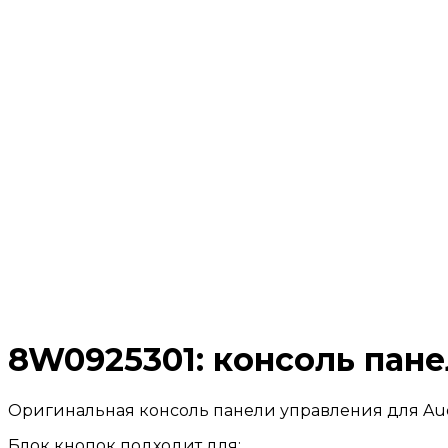
8W0925301: консоль пане
Оригинальная консоль панели управления для Audi A
Блок кнопок подходит для: