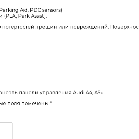
king Aid, PDC sensors),
LA, Park Assist).
ез потертостей, трещин или повреждений. Поверхно
онсоль панели управления Audi A4, A5»
ые поля помечены
*