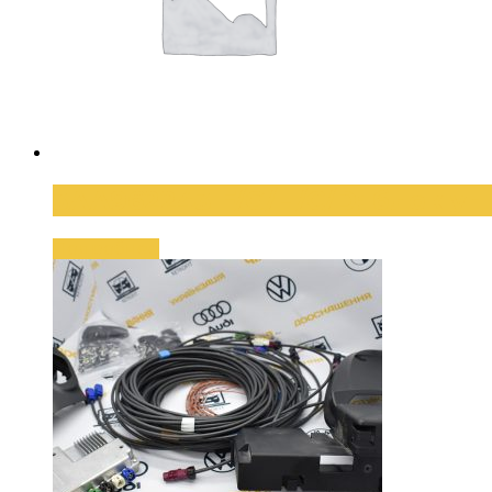
3AA962243 F/G/H/C/D: блок у
Подробнее