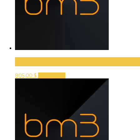
BOOTMOD3 N63T2 — BMW G-SE
805,00
$
В корзину