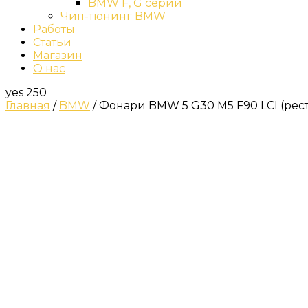
BMW F, G серии
Чип-тюнинг BMW
Работы
Статьи
Магазин
О нас
yes
250
Главная
/
BMW
/ Фонари BMW 5 G30 M5 F90 LCI (рест