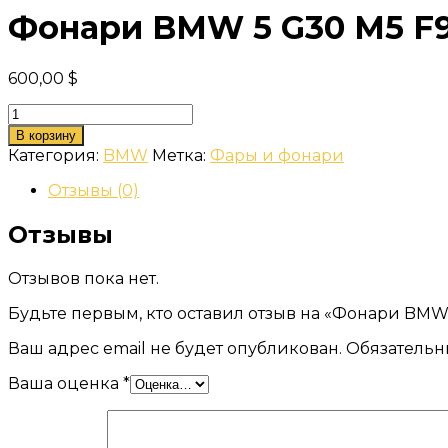
Фонари BMW 5 G30 M5 F90
600,00
$
Количество
товара
В корзину
Фонари
Категория:
BMW
Метка:
Фары и фонари
BMW
5
Отзывы (0)
G30
M5
Отзывы
F90
LCI
Отзывов пока нет.
(рест)
Будьте первым, кто оставил отзыв на «Фонари BMW 5
Ваш адрес email не будет опубликован.
Обязательн
Ваша оценка
*