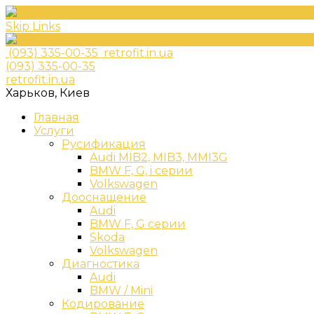
Skip Links
(093) 335-00-35
retrofit.in.ua
(093) 335-00-35
retrofit.in.ua
Харьков, Киев
Главная
Услуги
Русификация
Audi MIB2, MIB3, MMI3G
BMW F, G, i серии
Volkswagen
Дооснащение
Audi
BMW F, G серии
Skoda
Volkswagen
Диагностика
Audi
BMW / Mini
Кодирование