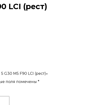
 LCI (рест)
 G30 M5 F90 LCI (рест)»
ые поля помечены
*