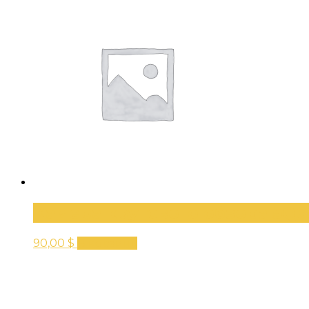
Камера кругового обзора 5Q
90,00
$
В корзину