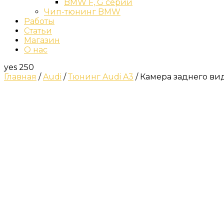
BMW F, G серии
Чип-тюнинг BMW
Работы
Статьи
Магазин
О нас
yes
250
Главная
/
Audi
/
Тюнинг Audi A3
/ Камера заднего вид