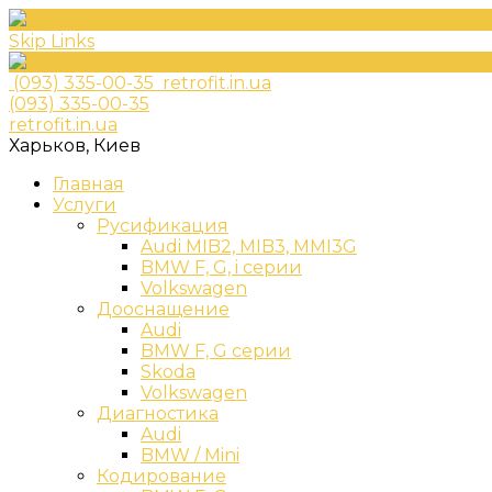
Skip Links
(093) 335-00-35
retrofit.in.ua
(093) 335-00-35
retrofit.in.ua
Харьков, Киев
Главная
Услуги
Русификация
Audi MIB2, MIB3, MMI3G
BMW F, G, i серии
Volkswagen
Дооснащение
Audi
BMW F, G серии
Skoda
Volkswagen
Диагностика
Audi
BMW / Mini
Кодирование