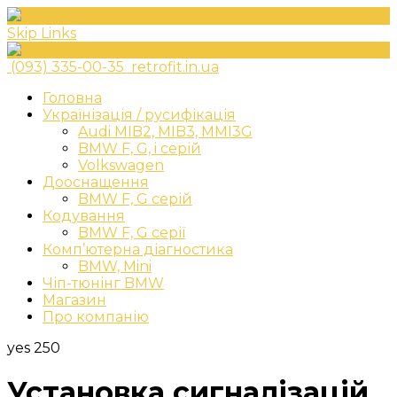
Skip Links
(093) 335-00-35
retrofit.in.ua
Головна
Українізація / русифікація
Audi MIB2, MIB3, MMI3G
BMW F, G, i серій
Volkswagen
Дооснащення
BMW F, G серій
Кодування
BMW F, G серії
Комп’ютерна діагностика
BMW, Mini
Чіп-тюнінг BMW
Магазин
Про компанію
yes
250
Установка сигналізацій