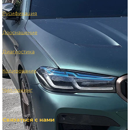
Русификация
Дооснащение
Диагностика
Кодирование
Чип-тюнинг
Cвязаться с нами