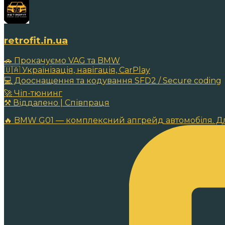
retrofit.in.ua
🚗 Прокачуємо VAG та BMW
🇺🇦 Українізація, навігація, CarPlay
💻 Дооснащення та кодування SFD2 / Secure coding
🚀 Чіп-тюнинг
⚒️ Віддалено | Співпраця
🔥 BMW G01 — комплексний апгрейд автомобіля. Д