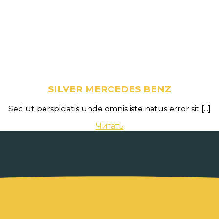
SILVER MERCEDES BENZ
Sed ut perspiciatis unde omnis iste natus error sit
[...]
Читать