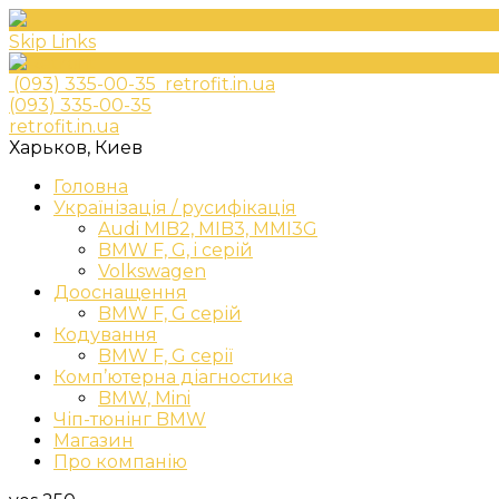
Skip Links
(093) 335-00-35
retrofit.in.ua
(093) 335-00-35
retrofit.in.ua
Харьков, Киев
Головна
Українізація / русифікація
Audi MIB2, MIB3, MMI3G
BMW F, G, i серій
Volkswagen
Дооснащення
BMW F, G серій
Кодування
BMW F, G серії
Комп’ютерна діагностика
BMW, Mini
Чіп-тюнінг BMW
Магазин
Про компанію